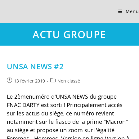
Skip
to
Menu
content
ACTU GROUPE
UNSA NEWS #2
Publication
Post
13 février 2019
Non classé
publiée :
category:
Le 2èmenuméro d'UNSA NEWS du groupe
FNAC DARTY est sorti ! Principalement accès
sur les actus du siège, ce numéro revient
notamment sur le fiasco de la prime "Macron"
au siège et propose un zoom sur l'égalité
Femmes - Hommes. Version en ligne Version à