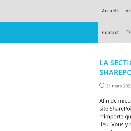
Skip
to
Accueil
Ac
content
Contact
To
we
LA SECT
SHAREPO
se
Publication
31 mars 202
publiée :
Afin de mieu
site SharePo
n'importe qu
lieu. Vous y