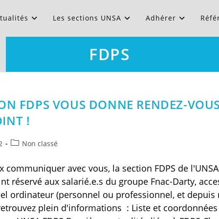
tualités
Les sections UNSA
Adhérer
Réfé
FDPS
ggle
bsite
ION FDPS VOUS DONNE RENDEZ-VOUS
INT !
arch
Post
2
Non classé
category:
x communiquer avec vous, la section FDPS de l'UNSA
int réservé aux salarié.e.s du groupe Fnac-Darty, acce
el ordinateur (personnel ou professionnel, et depuis
 retrouvez plein d'informations : Liste et coordonnées